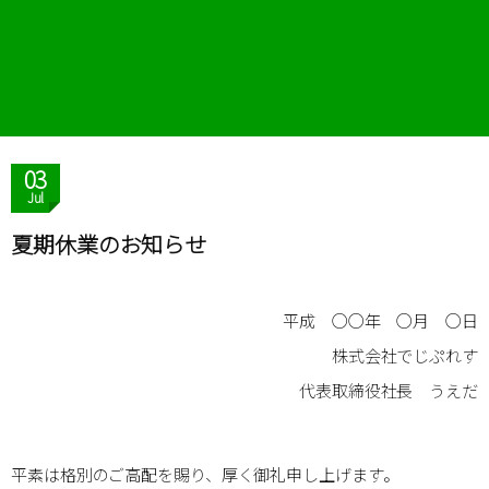
03
Jul
夏期休業のお知らせ
平成 ○○年 ○月 ○日
株式会社でじぷれす
代表取締役社長 うえだ
平素は格別のご高配を賜り、厚く御礼申し上げます。